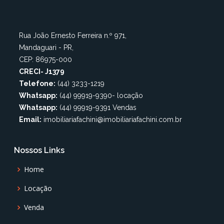
Rua João Ernesto Ferreira n.º 971,
Mandaguari - PR,
CEP: 86975-000
CRECI- J1379
Telefone:
(44) 3233-1219
Whatsapp:
(44) 99919-9390- locação
Whatsapp:
(44) 99919-9391 Vendas
Email:
imobiliariafachini@imobiliariafachini.com.br
Nossos Links
Home
Locação
Venda