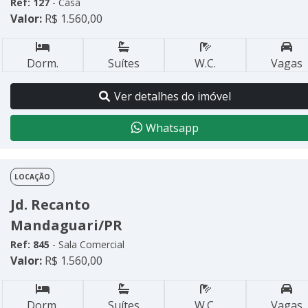
Ref: 127
- Casa
Valor:
R$ 1.560,00
Dorm.
Suítes
W.C.
Vagas
Ver detalhes do imóvel
Whatsapp
LOCAÇÃO
Jd. Recanto
Mandaguari/PR
Ref: 845
- Sala Comercial
Valor:
R$ 1.560,00
Dorm.
Suítes
W.C.
Vagas