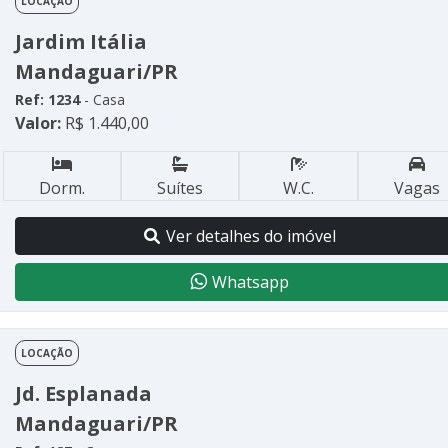
LOCAÇÃO
Jardim Itália
Mandaguari/PR
Ref: 1234
- Casa
Valor:
R$ 1.440,00
Dorm.
Suítes
W.C.
Vagas
Ver detalhes do imóvel
Whatsapp
LOCAÇÃO
Jd. Esplanada
Mandaguari/PR