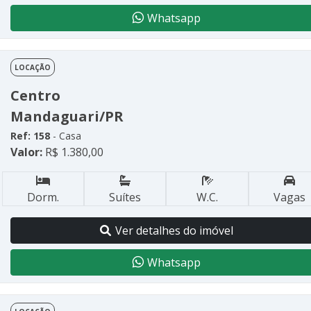
Whatsapp
LOCAÇÃO
Centro
Mandaguari/PR
Ref: 158
- Casa
Valor:
R$ 1.380,00
Dorm.
Suítes
W.C.
Vagas
Ver detalhes do imóvel
Whatsapp