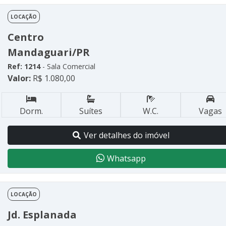
LOCAÇÃO
Centro
Mandaguari/PR
Ref: 1214
- Sala Comercial
Valor:
R$ 1.080,00
Dorm.
Suítes
W.C.
Vagas
Ver detalhes do imóvel
Whatsapp
LOCAÇÃO
Jd. Esplanada