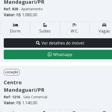
Mandaguari/PR
Ref: 828
- Apartamento
Valor:
R$ 1.080,00
Dorm.
Suítes
W.C.
Vagas
Ver detalhes do imóvel
Whatsapp
LOCAÇÃO
Centro
Mandaguari/PR
Ref: 1216
- Sala Comercial
Valor:
R$ 1.140,00