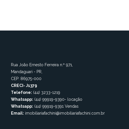
Rua João Ernesto Ferreira n.º 971,
Mandaguari - PR,
CEP: 86975-000
CRECI- J1379
Telefone:
(44) 3233-1219
Whatsapp:
(44) 99919-9390- locação
Whatsapp:
(44) 99919-9391 Vendas
Email:
imobiliariafachini@imobiliariafachini.com.br