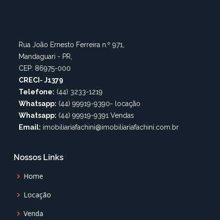
Rua João Ernesto Ferreira n.º 971,
Mandaguari - PR,
CEP: 86975-000
CRECI- J1379
Telefone:
(44) 3233-1219
Whatsapp:
(44) 99919-9390- locação
Whatsapp:
(44) 99919-9391 Vendas
Email:
imobiliariafachini@imobiliariafachini.com.br
Nossos Links
Home
Locação
Venda