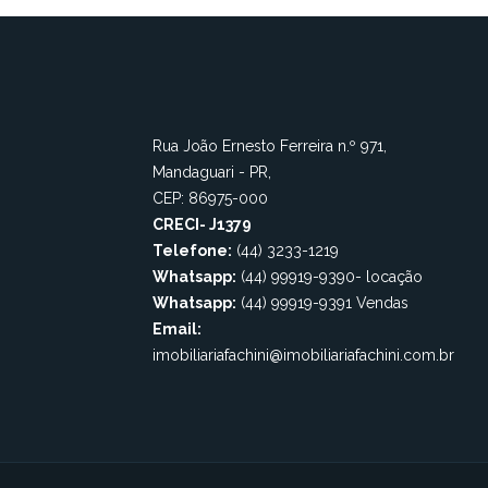
Rua João Ernesto Ferreira n.º 971,
Mandaguari - PR,
CEP: 86975-000
CRECI- J1379
Telefone:
(44) 3233-1219
Whatsapp:
(44) 99919-9390- locação
Whatsapp:
(44) 99919-9391 Vendas
Email:
imobiliariafachini@imobiliariafachini.com.br