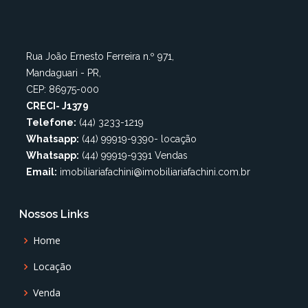
Rua João Ernesto Ferreira n.º 971,
Mandaguari - PR,
CEP: 86975-000
CRECI- J1379
Telefone:
(44) 3233-1219
Whatsapp:
(44) 99919-9390- locação
Whatsapp:
(44) 99919-9391 Vendas
Email:
imobiliariafachini@imobiliariafachini.com.br
Nossos Links
Home
Locação
Venda